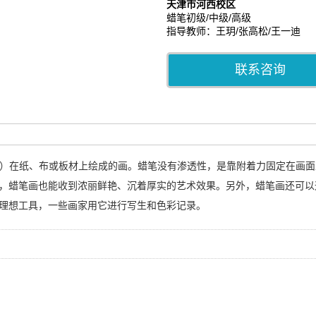
天津市河西校区
蜡笔初级/中级/高级
指导教师：王玥/张高松/王一迪
联系咨询
制成）在纸、布或板材上绘成的画。蜡笔没有渗透性，是靠附着力固定在画
，蜡笔画也能收到浓丽鲜艳、沉着厚实的艺术效果。另外，蜡笔画还可以
理想工具，一些画家用它进行写生和色彩记录。