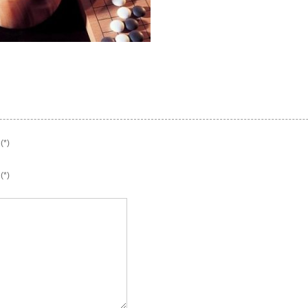
*)
*)