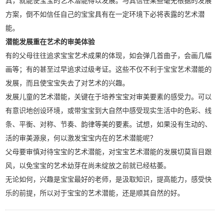
具，就能使宝宝的艺术潜能得以发展。与其信任某些毫无根据的发展
方案，倒不如信任自己的宝宝具有在一定环境下必将表露的艺术潜
能。
潜能发展重在艺术的审美体验
有的父母往往追求宝宝艺术成果的体现，如会弹几首曲子，会画几幅
画等；有的甚至过早追求过级考证。这些不仅不利于宝宝艺术潜能的
发展，而且使宝宝失去了对艺术的兴趣。
发展儿童的艺术潜能，关键在于培养宝宝对审美要素的感受力。可以
有意识地创设环境，或带宝宝到大自然中感受现实生活中的色彩、线
条、平衡、对称、节奏、韵律等美的要素。试想，如果没有生动的、
活的审美源泉，何以激发宝宝内在的艺术潜能呢？
父母要审慎对待宝宝的艺术潜能，对宝宝艺术潜能的发展切莫盲目跟
风，以免宝宝的艺术幼芽在尚未绽放之前就已经枯萎。
无论如何，兴趣是宝宝最好的老师，是汲取知识，提高能力，感受快
乐的前提，所以对于宝宝的艺术潜能，还是顺其自然的好。