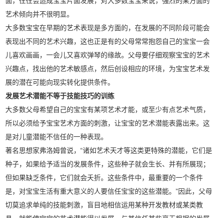
面，往往会造成宝宝片面发展，对大多数宝宝来说，强烈的某方面的
艺术倾向并不很明显。
大多数宝宝在早期的艺术表现是多方面的，在发展的不同阶段可能会
表现出不同的艺术兴趣，这也正是有的父母常常抱怨自己的宝宝一会
儿喜欢画画，一会儿又喜欢弹琴的缘故。父母要仔细观察宝宝的艺术
兴趣点，找出他的艺术敏感点，然后创设相应的环境，为宝宝艺术发
展的潜在可能向现实转化提供条件。
发展艺术潜能不等于技能技巧的训练
大多数父母希望自己的宝宝有某项艺术才能，或至少有点艺术气质，
所以必须给予宝宝艺术方面的刺激，让宝宝的艺术潜能表露出来。这
是对儿童潜能不信任的一种表现。
著名思想家弗洛姆曾说，“诸如艺术天才等这类更特殊的潜能，它们是
种子，如果给予适当的发展条件，这些种子就会生长、并有所展现；
但如果缺乏条件，它们就会夭折。这些条件中，最重要的一个条件
是，对宝宝生活有重大意义的人要信任宝宝的这些潜能。”因此，父母
切莫追求单纯的技能刺激，盲目地相信运用某种开发教材或某类教