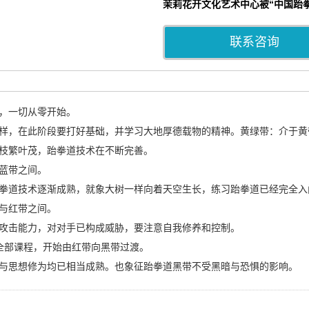
茉莉花开文化艺术中心被“中国跆
联系咨询
，一切从零开始。
样，在此阶段要打好基础，并学习大地厚德载物的精神。黄绿带：介于黄
枝繁叶茂，跆拳道技术在不断完善。
蓝带之间。
拳道技术逐渐成熟，就象大树一样向着天空生长，练习跆拳道已经完全入
与红带之间。
攻击能力，对对手已构成威胁，要注意自我修养和控制。
全部课程，开始由红带向黑带过渡。
与思想修为均已相当成熟。也象征跆拳道黑带不受黑暗与恐惧的影响。