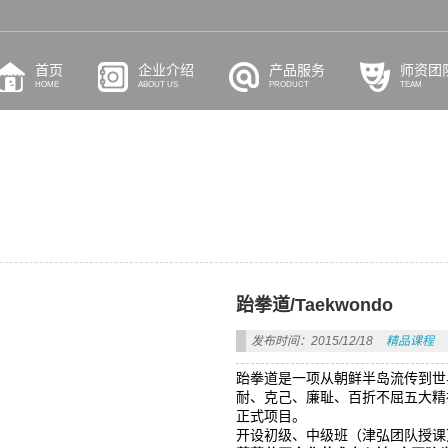
首页
企业介绍
产品服务
师资团
HOME
ABOUT US
PRODUCT
TEAM
跆拳道/Taekwondo
发布时间：2015/12/18
精品课程
跆拳道是一项从朝鲜半岛流传到世
耐、克己、廉耻、百折不屈五大精
正式项目。
开设初级、中级班（津弘团队授课