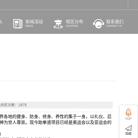
队
新闻活动
校区分布
联系我们
NEWS
LOCATION
CONTACT US
浏览次数：1876
界各地的健身、防身、修身、养性的集于一身，以礼仪、忍
神为世人尊崇。现今跆拳道项目已经是奥运会以及亚运会的
）